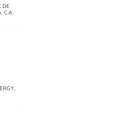
 DE
 C.A.
ERGY,