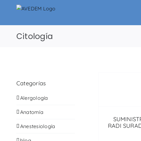
Saltar
al
contenido
Citología
Categorías
Alergología
Anatomía
SUMINIST
RADI SURADI
Anestesiología
blog