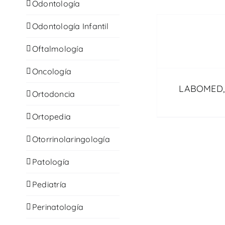
Odontología
Odontología Infantil
Oftalmología
Oncología
LABOMED, 
Ortodoncia
Ortopedia
Otorrinolaringología
Patología
Pediatría
Perinatología