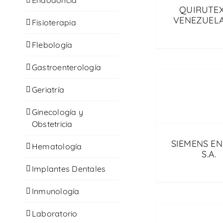
QUIRUTEX
VENEZUELA,
Fisioterapia
Flebología
Gastroenterología
Geriatría
Ginecología y
Obstetricia
SIEMENS EN
Hematología
S.A.
Implantes Dentales
Inmunología
Laboratorio