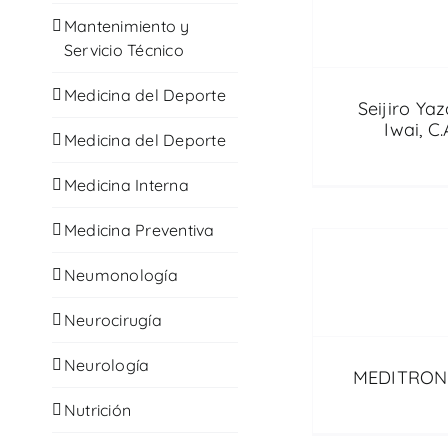
Mantenimiento y
Servicio Técnico
Medicina del Deporte
Seijiro Ya
Iwai, C.
Medicina del Deporte
Medicina Interna
Medicina Preventiva
Neumonología
Neurocirugía
Neurología
MEDITRON,
Nutrición