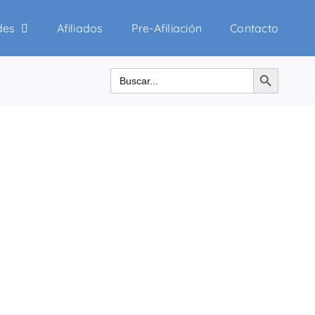
des
Afiliados
Pre-Afiliación
Contacto
Botón de búsqueda
Buscar: