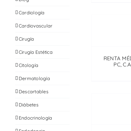
Cardiología
Cardiovascular
Cirugía
Cirugía Estética
RENTA MÉ
PC, C.A
Citología
Dermatología
Descartables
Diábetes
Endocrinología
Endodoncia