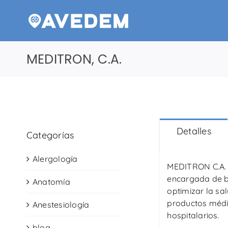
Saltar
al
contenido
MEDITRON, C.A.
Detalles
Categorías
Alergología
MEDITRON C.A. 
encargada de br
Anatomía
optimizar la sa
productos médic
Anestesiología
hospitalarios.
blog