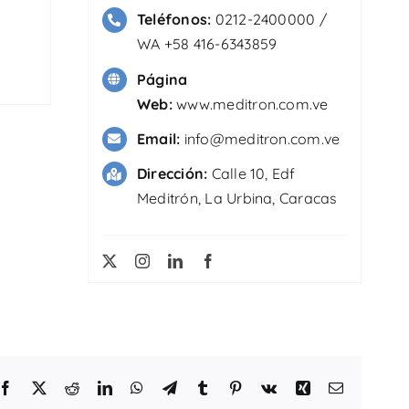
Teléfonos:
0212-2400000 /
WA +58 416-6343859
Página
Web:
www.meditron.com.ve
Email:
info@meditron.com.ve
Dirección:
Calle 10, Edf
Meditrón, La Urbina, Caracas
Facebook
X
Reddit
LinkedIn
WhatsApp
Telegram
Tumblr
Pinterest
Vk
Xing
Correo
electrónico