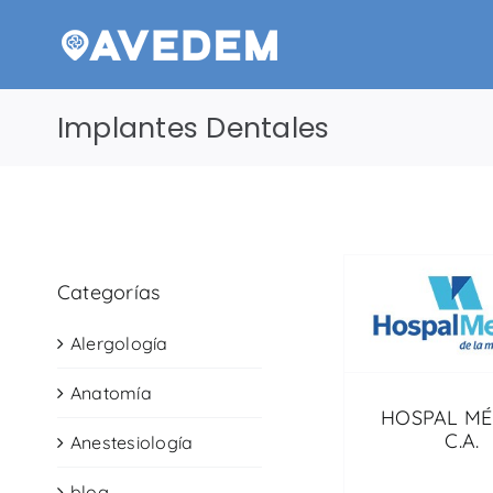
Saltar
al
contenido
Implantes Dentales
Categorías
Alergología
Anatomía
HOSPAL MÉ
C.A.
Anestesiología
blog