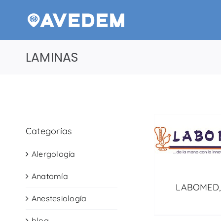
Saltar
al
contenido
LAMINAS
Categorías
Alergología
Anatomía
LABOMED, 
Anestesiología
blog