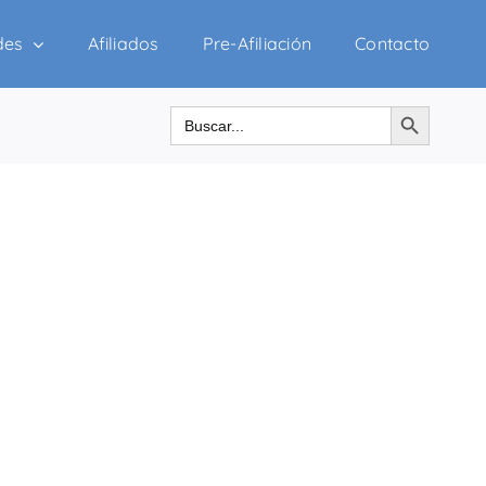
des
Afiliados
Pre-Afiliación
Contacto
Botón de búsqueda
Buscar: