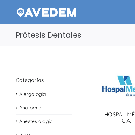
Saltar
al
contenido
Prótesis Dentales
Categorías
Alergología
Anatomía
HOSPAL MÉ
C.A.
Anestesiología
blog