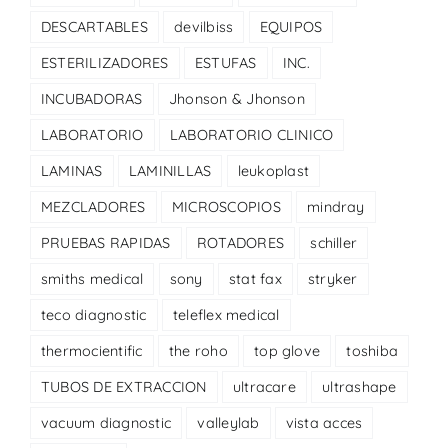
DESCARTABLES
devilbiss
EQUIPOS
ESTERILIZADORES
ESTUFAS
INC.
INCUBADORAS
Jhonson & Jhonson
LABORATORIO
LABORATORIO CLINICO
LAMINAS
LAMINILLAS
leukoplast
MEZCLADORES
MICROSCOPIOS
mindray
PRUEBAS RAPIDAS
ROTADORES
schiller
smiths medical
sony
stat fax
stryker
teco diagnostic
teleflex medical
thermocientific
the roho
top glove
toshiba
TUBOS DE EXTRACCION
ultracare
ultrashape
vacuum diagnostic
valleylab
vista acces