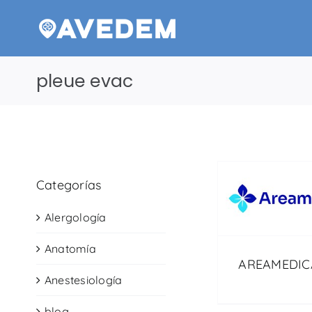
Saltar
al
contenido
pleue evac
Categorías
Alergología
Anatomía
AREAMEDICA
Anestesiología
blog