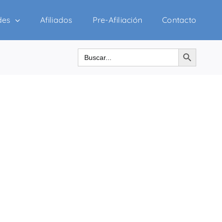
des
Afiliados
Pre-Afiliación
Contacto
Botón de búsqueda
Buscar: