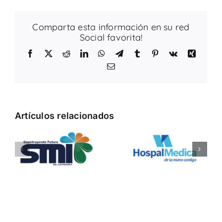
Comparta esta información en su red
Social favorita!
Facebook
X
Reddit
LinkedIn
WhatsApp
Telegram
Tumblr
Pinterest
Vk
Xing
Correo
electrónico
Artículos relacionados