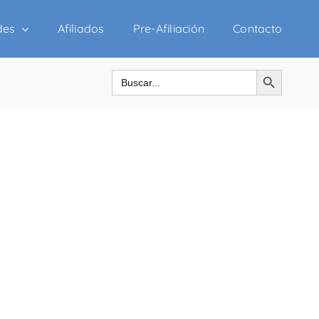
des
Afiliados
Pre-Afiliación
Contacto
Botón de búsqueda
Buscar: