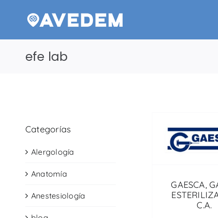
Saltar
al
contenido
efe lab
Categorías
Alergología
Anatomía
GAESCA, G
ESTERILIZ
Anestesiología
C.A.
blog