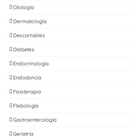
Citología
Dermatología
Descartables
Diábetes
Endocrinología
Endodoncia
Fisioterapia
Flebología
Gastroenterología
Geriatría