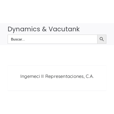
Saltar
al
contenido
Dynamics & Vacutank
Botón de búsqueda
Buscar:
Ingemeci II Representaciones, C.A.