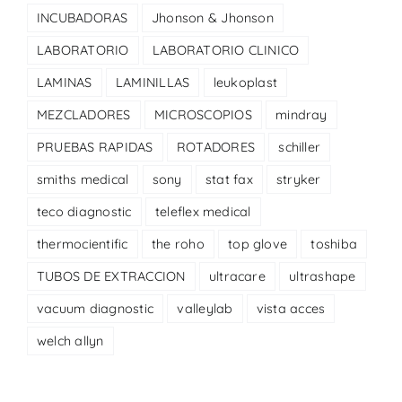
INCUBADORAS
Jhonson & Jhonson
LABORATORIO
LABORATORIO CLINICO
LAMINAS
LAMINILLAS
leukoplast
MEZCLADORES
MICROSCOPIOS
mindray
PRUEBAS RAPIDAS
ROTADORES
schiller
smiths medical
sony
stat fax
stryker
teco diagnostic
teleflex medical
thermocientific
the roho
top glove
toshiba
TUBOS DE EXTRACCION
ultracare
ultrashape
vacuum diagnostic
valleylab
vista acces
welch allyn