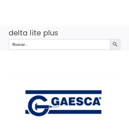
Saltar
al
contenido
delta lite plus
Botón de búsqueda
Buscar: