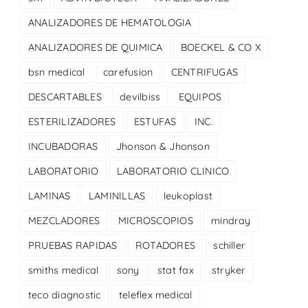
ANALIZADORES DE HEMATOLOGIA
ANALIZADORES DE QUIMICA
BOECKEL & CO X
bsn medical
carefusion
CENTRIFUGAS
DESCARTABLES
devilbiss
EQUIPOS
ESTERILIZADORES
ESTUFAS
INC.
INCUBADORAS
Jhonson & Jhonson
LABORATORIO
LABORATORIO CLINICO
LAMINAS
LAMINILLAS
leukoplast
MEZCLADORES
MICROSCOPIOS
mindray
PRUEBAS RAPIDAS
ROTADORES
schiller
smiths medical
sony
stat fax
stryker
teco diagnostic
teleflex medical